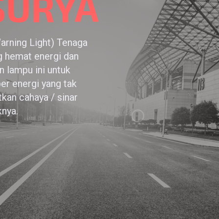
SURYA
arning Light) Tenaga
ng hemat energi dan
 lampu ini untuk
r energi yang tak
kan cahaya / sinar
knya.