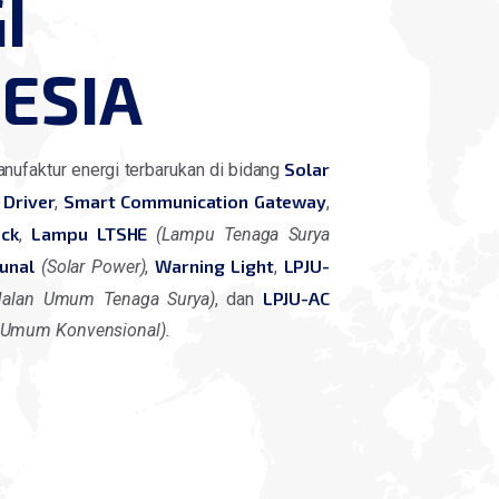
I
ESIA
Solar
nufaktur energi terbarukan di bidang
 Driver
Smart Communication Gateway
,
,
ack
Lampu LTSHE
,
(Lampu Tenaga Surya
unal
Warning Light
LPJU-
(Solar Power)
,
,
LPJU-AC
Jalan Umum Tenaga Surya)
, dan
 Umum Konvensional).